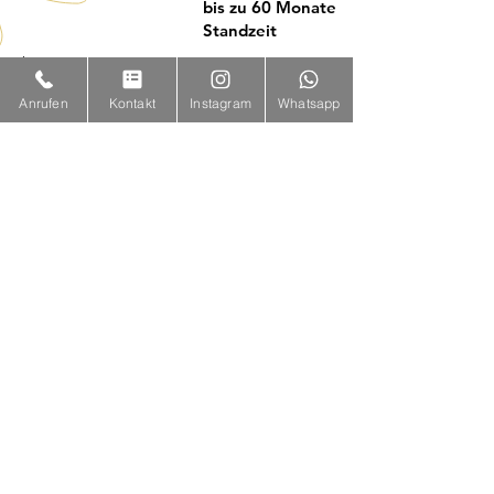
bis zu 60 Monate
Standzeit
ab 1450€
Anrufen
Kontakt
Instagram
Whatsapp
Jetzt beraten lassen
The Cleaner Köln
Tel:
0178 5407011
E-mail:
service@thecleaner.vip
Fuggerstr. 42
51149 Köln
The Cleaner Niederkassel
Tel:
0176 31170292
E-mail:
service@thecleaner.vip
Heinrich-Von-Stephan Straße 11a