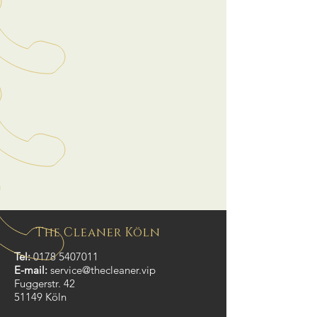
The Cleaner Köln
Tel:
0178 5407011
E-mail:
service@thecleaner.vip
Fuggerstr. 42
51149 Köln